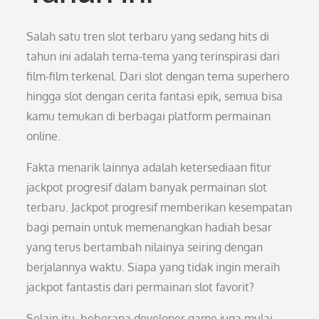
Salah satu tren slot terbaru yang sedang hits di
tahun ini adalah tema-tema yang terinspirasi dari
film-film terkenal. Dari slot dengan tema superhero
hingga slot dengan cerita fantasi epik, semua bisa
kamu temukan di berbagai platform permainan
online.
Fakta menarik lainnya adalah ketersediaan fitur
jackpot progresif dalam banyak permainan slot
terbaru. Jackpot progresif memberikan kesempatan
bagi pemain untuk memenangkan hadiah besar
yang terus bertambah nilainya seiring dengan
berjalannya waktu. Siapa yang tidak ingin meraih
jackpot fantastis dari permainan slot favorit?
Selain itu, beberapa developer game juga mulai