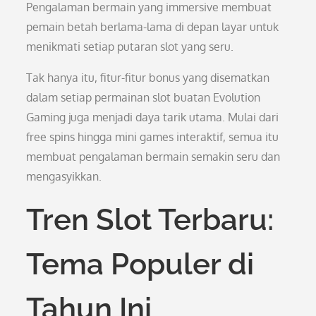
Pengalaman bermain yang immersive membuat
pemain betah berlama-lama di depan layar untuk
menikmati setiap putaran slot yang seru.
Tak hanya itu, fitur-fitur bonus yang disematkan
dalam setiap permainan slot buatan Evolution
Gaming juga menjadi daya tarik utama. Mulai dari
free spins hingga mini games interaktif, semua itu
membuat pengalaman bermain semakin seru dan
mengasyikkan.
Tren Slot Terbaru:
Tema Populer di
Tahun Ini