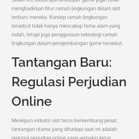
menghadirkan fitur ramah lingkungan dalam slot
terbaru mereka. Konsep ramah lingkungan
tersebut tidak hanya mencakup tema alam yang
indah, tetapi juga penggunaan teknologi ramah
lingkungan dalam pengembangan game tersebut.
Tantangan Baru:
Regulasi Perjudian
Online
Meskipun industri slot terus berkembang pesat,
tantangan utama yang dihadapi saat ini adalah
regulasi perjudian online yang semakin ketat.