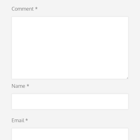
Comment
*
Name
*
Email
*