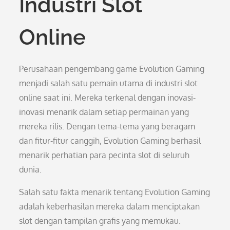
Industri Slot
Online
Perusahaan pengembang game Evolution Gaming
menjadi salah satu pemain utama di industri slot
online saat ini. Mereka terkenal dengan inovasi-
inovasi menarik dalam setiap permainan yang
mereka rilis. Dengan tema-tema yang beragam
dan fitur-fitur canggih, Evolution Gaming berhasil
menarik perhatian para pecinta slot di seluruh
dunia.
Salah satu fakta menarik tentang Evolution Gaming
adalah keberhasilan mereka dalam menciptakan
slot dengan tampilan grafis yang memukau.