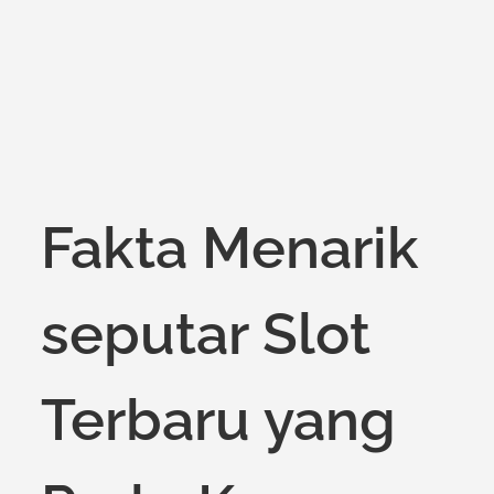
on
Fakta Menarik
seputar Slot
Terbaru yang