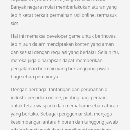
Banyak negara mulai memberlakukan aturan yang
lebih ketat terkait permainan judi online, termasuk
slot.
Hal ini memaksa developer game untuk berinovasi
lebih jauh dalam menciptakan konten yang aman
dan sesuai dengan regulasi yang berlaku. Selain itu,
mereka juga diharapkan dapat memberikan
pengalaman bermain yang bertanggung jawab
bagi setiap pemainnya.
Dengan berbagai tantangan dan perubahan di
industri perjudian online, penting bagi pemain
untuk tetap waspada dan memahami setiap aturan
yang berlaku. Sebagai penggemar slot, menjaga
keseimbangan antara hiburan dan tanggung jawab