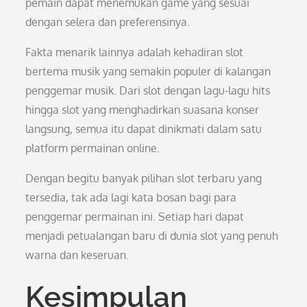
pemain dapat menemukan game yang sesuai
dengan selera dan preferensinya.
Fakta menarik lainnya adalah kehadiran slot
bertema musik yang semakin populer di kalangan
penggemar musik. Dari slot dengan lagu-lagu hits
hingga slot yang menghadirkan suasana konser
langsung, semua itu dapat dinikmati dalam satu
platform permainan online.
Dengan begitu banyak pilihan slot terbaru yang
tersedia, tak ada lagi kata bosan bagi para
penggemar permainan ini. Setiap hari dapat
menjadi petualangan baru di dunia slot yang penuh
warna dan keseruan.
Kesimpulan