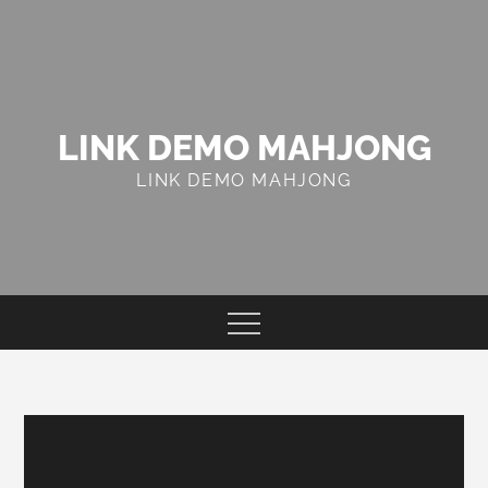
Skip
to
content
LINK DEMO MAHJONG
LINK DEMO MAHJONG