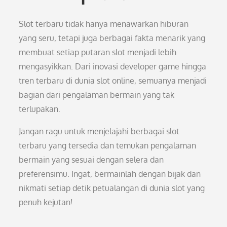
Slot terbaru tidak hanya menawarkan hiburan
yang seru, tetapi juga berbagai fakta menarik yang
membuat setiap putaran slot menjadi lebih
mengasyikkan. Dari inovasi developer game hingga
tren terbaru di dunia slot online, semuanya menjadi
bagian dari pengalaman bermain yang tak
terlupakan.
Jangan ragu untuk menjelajahi berbagai slot
terbaru yang tersedia dan temukan pengalaman
bermain yang sesuai dengan selera dan
preferensimu. Ingat, bermainlah dengan bijak dan
nikmati setiap detik petualangan di dunia slot yang
penuh kejutan!