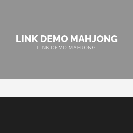
LINK DEMO MAHJONG
LINK DEMO MAHJONG