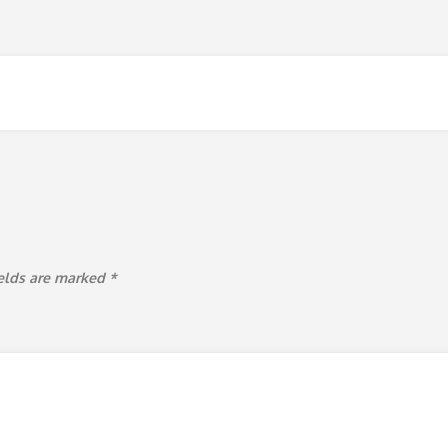
ields are marked
*