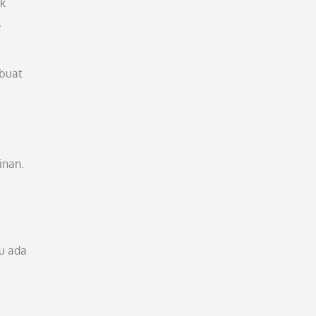
uk
,
mbuat
inan.
lu ada
t