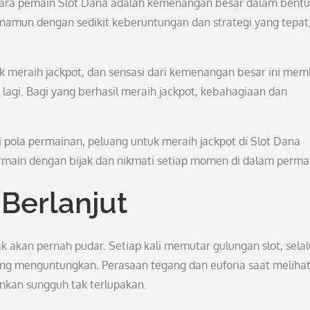
h para pemain Slot Dana adalah kemenangan besar dalam bent
 namun dengan sedikit keberuntungan dan strategi yang tepat
uk meraih jackpot, dan sensasi dari kemenangan besar ini me
agi. Bagi yang berhasil meraih jackpot, kebahagiaan dan
ola permainan, peluang untuk meraih jackpot di Slot Dana
rmain dengan bijak dan nikmati setiap momen di dalam perma
Berlanjut
k akan pernah pudar. Setiap kali memutar gulungan slot, sela
ng menguntungkan. Perasaan tegang dan euforia saat meliha
inkan sungguh tak terlupakan.