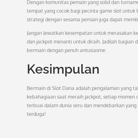
Dengan komunitas pemain yang solid dan turname
tempat yang cocok bagi pecinta game slot untu
strategi dengan sesama pemain juga dapat memb
Jangan lewatkan kesempatan untuk merasakan kes
dan jackpot menanti untuk diraih. Jadilah bagia
bermain dengan penuh antusiasme.
Kesimpulan
Bermain di Slot Dana adalah pengalaman yang ta
kebahagiaan saat meraih jackpot, setiap momen di 
terbuai dalam dunia seru dan mendebarkan yang d
terduga!