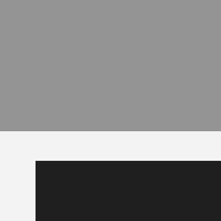
Skip
to
content