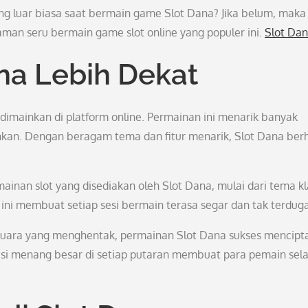
 luar biasa saat bermain game Slot Dana? Jika belum, maka
man seru bermain game slot online yang populer ini.
Slot Da
na Lebih Dekat
dimainkan di platform online. Permainan ini menarik banyak
kan. Dengan beragam tema dan fitur menarik, Slot Dana berh
ainan slot yang disediakan oleh Slot Dana, mulai dari tema kl
ni membuat setiap sesi bermain terasa segar dan tak terduga
suara yang menghentak, permainan Slot Dana sukses mencipt
asi menang besar di setiap putaran membuat para pemain sela