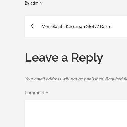
By
admin
Menjelajahi Keseruan Slot77 Resmi
Post
navigation
Leave a Reply
Your email address will not be published.
Required f
Comment
*