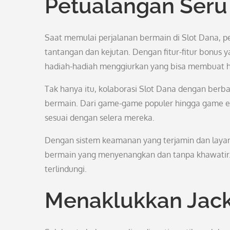
Petualangan Seru 
Saat memulai perjalanan bermain di Slot Dana, 
tantangan dan kejutan. Dengan fitur-fitur bonu
hadiah-hadiah menggiurkan yang bisa membuat h
Tak hanya itu, kolaborasi Slot Dana dengan ber
bermain. Dari game-game populer hingga game ek
sesuai dengan selera mereka.
Dengan sistem keamanan yang terjamin dan laya
bermain yang menyenangkan dan tanpa khawatir. 
terlindungi.
Menaklukkan Jack