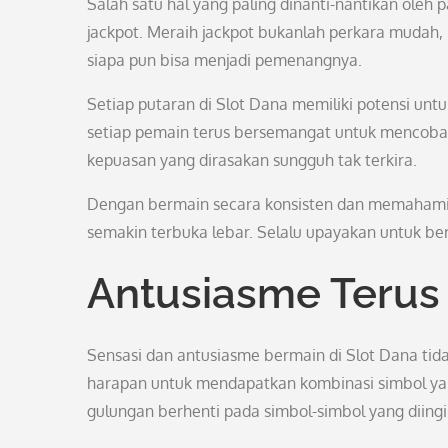
Salah satu hal yang paling dinanti-nantikan ole
jackpot. Meraih jackpot bukanlah perkara mudah,
siapa pun bisa menjadi pemenangnya.
Setiap putaran di Slot Dana memiliki potensi unt
setiap pemain terus bersemangat untuk mencoba l
kepuasan yang dirasakan sungguh tak terkira.
Dengan bermain secara konsisten dan memahami p
semakin terbuka lebar. Selalu upayakan untuk be
Antusiasme Terus 
Sensasi dan antusiasme bermain di Slot Dana tida
harapan untuk mendapatkan kombinasi simbol ya
gulungan berhenti pada simbol-simbol yang diing