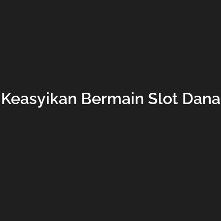
Keasyikan Bermain Slot Dana