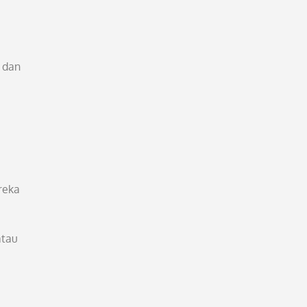
 dan
reka
atau