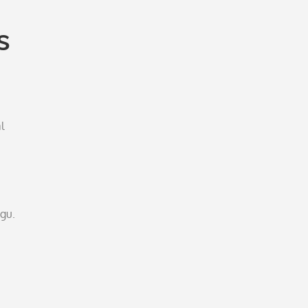
s
l
gu.