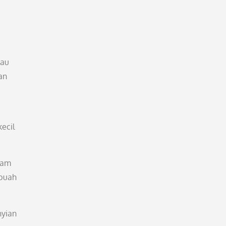
tau
an
ecil
lam
ebuah
nyian