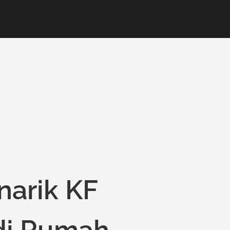
arik KF
 di Rumah