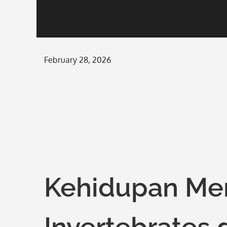
Posted
February 28, 2026
on
Kehidupan Men
Invertebrates