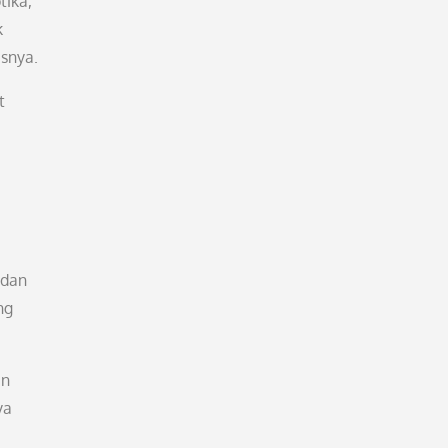
tika,
k
asnya.
t
 dan
ng
en
ya