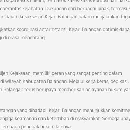
rbagai kasus hukum, termasuk kasus-kasus korupsi dan narko
berantas kejahatan. Dukungan dari berbagai pihak, termasu
eran dalam kesuksesan Kejari Balangan dalam menjalankan tug
atkan koordinasi antarinstansi, Kejari Balangan optimis dapa
gi di masa mendatang.
ijen Kejaksaan, memiliki peran yang sangat penting dalam
wilayah Kabupaten Balangan. Melalui kerja keras, dedikasi,
jari Balangan terus berupaya memberikan pelayanan hukum ya
ntangan yang dihadapi, Kejari Balangan menunjukkan komitm
menjaga keamanan dan ketertiban di masyarakat. Semoga upa
gi lembaga penegak hukum lainnya.