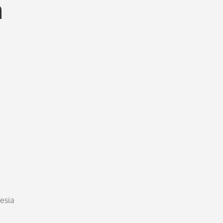
m
esia