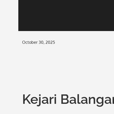
Posted
October 30, 2025
on
Kejari Balang