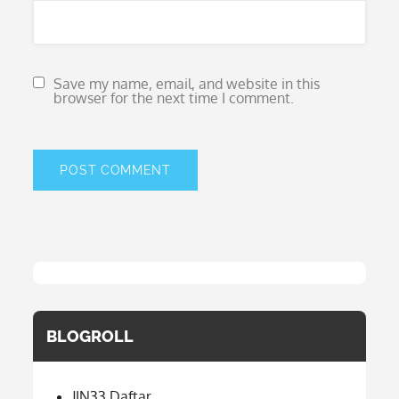
Save my name, email, and website in this
browser for the next time I comment.
BLOGROLL
JIN33 Daftar