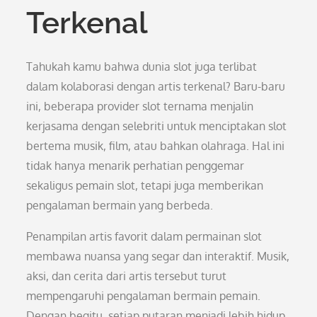
Terkenal
Tahukah kamu bahwa dunia slot juga terlibat
dalam kolaborasi dengan artis terkenal? Baru-baru
ini, beberapa provider slot ternama menjalin
kerjasama dengan selebriti untuk menciptakan slot
bertema musik, film, atau bahkan olahraga. Hal ini
tidak hanya menarik perhatian penggemar
sekaligus pemain slot, tetapi juga memberikan
pengalaman bermain yang berbeda.
Penampilan artis favorit dalam permainan slot
membawa nuansa yang segar dan interaktif. Musik,
aksi, dan cerita dari artis tersebut turut
mempengaruhi pengalaman bermain pemain.
Dengan begitu, setiap putaran menjadi lebih hidup