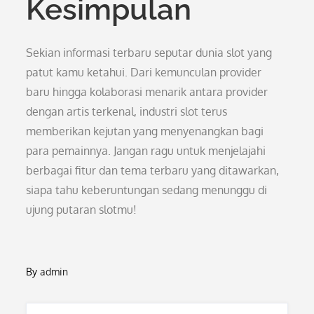
Kesimpulan
Sekian informasi terbaru seputar dunia slot yang
patut kamu ketahui. Dari kemunculan provider
baru hingga kolaborasi menarik antara provider
dengan artis terkenal, industri slot terus
memberikan kejutan yang menyenangkan bagi
para pemainnya. Jangan ragu untuk menjelajahi
berbagai fitur dan tema terbaru yang ditawarkan,
siapa tahu keberuntungan sedang menunggu di
ujung putaran slotmu!
By
admin