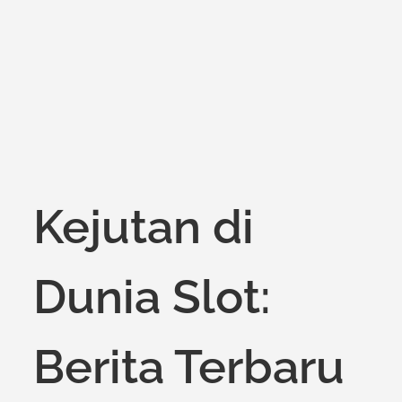
on
Kejutan di
Dunia Slot:
Berita Terbaru