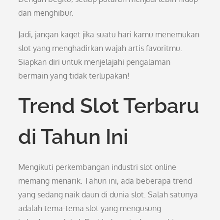
dan menghibur.
Jadi, jangan kaget jika suatu hari kamu menemukan
slot yang menghadirkan wajah artis favoritmu.
Siapkan diri untuk menjelajahi pengalaman
bermain yang tidak terlupakan!
Trend Slot Terbaru
di Tahun Ini
Mengikuti perkembangan industri slot online
memang menarik. Tahun ini, ada beberapa trend
yang sedang naik daun di dunia slot. Salah satunya
adalah tema-tema slot yang mengusung