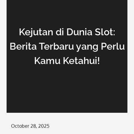
Kejutan di Dunia Slot:
Berita Terbaru yang Perlu
Kamu Ketahui!
Posted
October 28, 2025