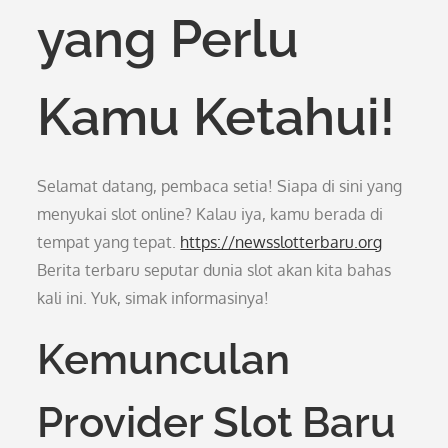
yang Perlu
Kamu Ketahui!
Selamat datang, pembaca setia! Siapa di sini yang
menyukai slot online? Kalau iya, kamu berada di
tempat yang tepat.
https://newsslotterbaru.org
Berita terbaru seputar dunia slot akan kita bahas
kali ini. Yuk, simak informasinya!
Kemunculan
Provider Slot Baru