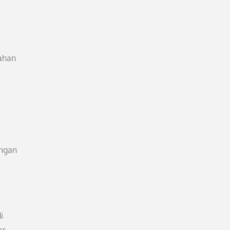
dahan
ungan
i