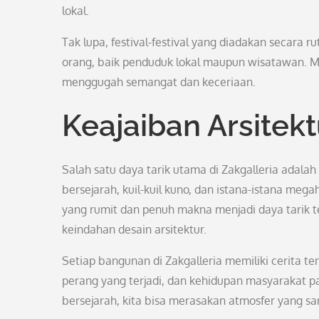
lokal.
Tak lupa, festival-festival yang diadakan secara 
orang, baik penduduk lokal maupun wisatawan. Mus
menggugah semangat dan keceriaan.
Keajaiban Arsitekt
Salah satu daya tarik utama di Zakgalleria adala
bersejarah, kuil-kuil kuno, dan istana-istana meg
yang rumit dan penuh makna menjadi daya tarik t
keindahan desain arsitektur.
Setiap bangunan di Zakgalleria memiliki cerita t
perang yang terjadi, dan kehidupan masyarakat p
bersejarah, kita bisa merasakan atmosfer yang sa