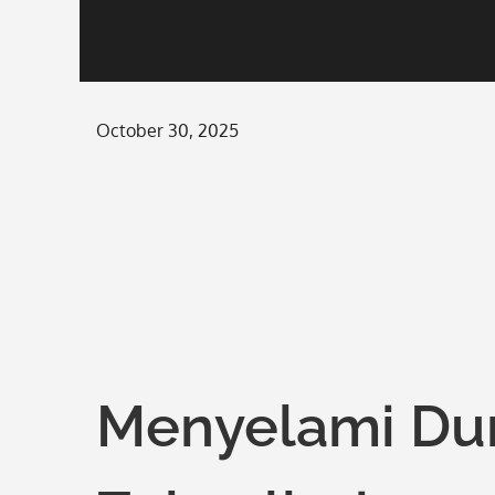
Posted
October 30, 2025
on
Menyelami Dun