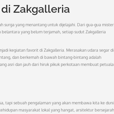
di Zakgalleria
ah surga yang menantang untuk dijelajahi. Dari gua-gua mister
belantara yang belum terjamah, setiap sudut Zakgalleria
jadi kegiatan favorit di Zakgalleria. Merasakan udara segar di
tang, dan berkemah di bawah bintang-bintang adalah
ng asri dan jauh dari hiruk pikuk perkotaan membuat petual
iasa, tapi sebuah pengalaman yang akan membawa kita ke dun
ehidupan masyarakat lokal yang hangat, arsitektur bersejara