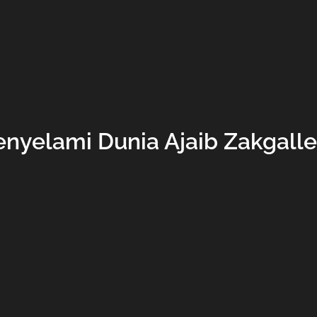
nyelami Dunia Ajaib Zakgalle