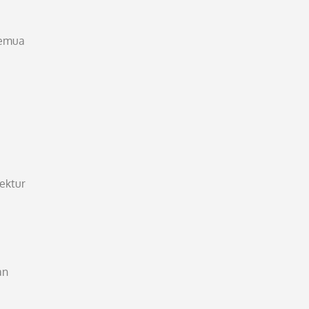
semua
tektur
an