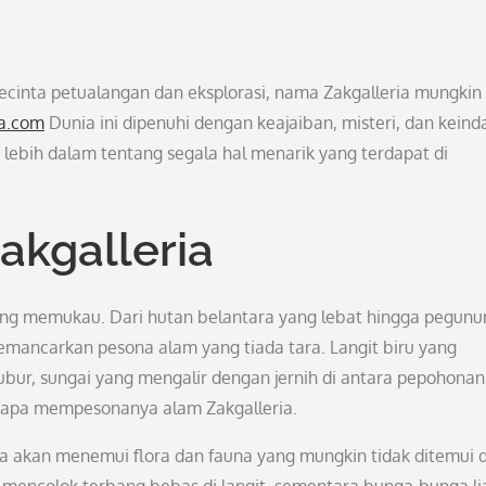
pecinta petualangan dan eksplorasi, nama Zakgalleria mungkin
ia.com
Dunia ini dipenuhi dengan keajaiban, misteri, dan kein
 lebih dalam tentang segala hal menarik yang terdapat di
akgalleria
ang memukau. Dari hutan belantara yang lebat hingga pegun
memancarkan pesona alam yang tiada tara. Langit biru yang
bur, sungai yang mengalir dengan jernih di antara pepohonan
tapa mempesonanya alam Zakgalleria.
a akan menemui flora dan fauna yang mungkin tidak ditemui d