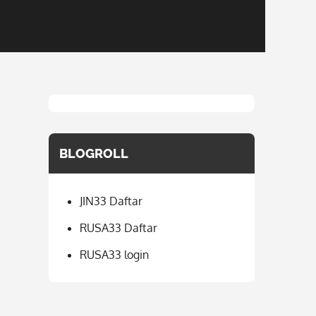
BLOGROLL
JIN33 Daftar
RUSA33 Daftar
RUSA33 login