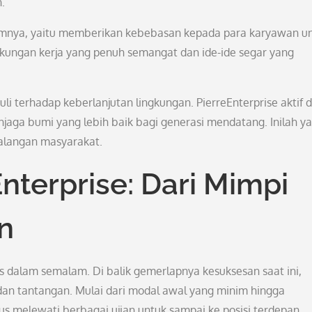
.
 timnya, yaitu memberikan kebebasan kepada para karyawan u
ngkungan kerja yang penuh semangat dan ide-ide segar yang
uli terhadap keberlanjutan lingkungan. PierreEnterprise aktif 
jaga bumi yang lebih baik bagi generasi mendatang. Inilah y
alangan masyarakat.
nterprise: Dari Mimpi
n
s dalam semalam. Di balik gemerlapnya kesuksesan saat ini,
 dan tantangan. Mulai dari modal awal yang minim hingga
rus melewati berbagai ujian untuk sampai ke posisi terdepan.