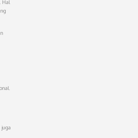
. Hal
ang
an
onal.
 juga