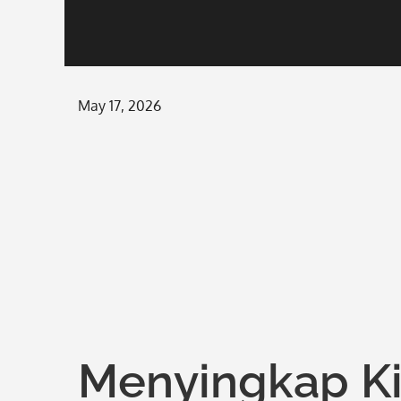
Posted
May 17, 2026
on
Menyingkap Kis