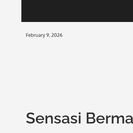
Posted
February 9, 2026
on
Sensasi Bermai