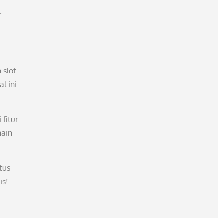
.
 slot
l ini
 fitur
main
tus
is!