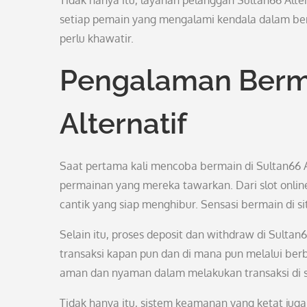
Tidak hanya itu, layanan pelanggan Sultan66 Alt
setiap pemain yang mengalami kendala dalam be
perlu khawatir.
Pengalaman Berma
Alternatif
Saat pertama kali mencoba bermain di Sultan66 Al
permainan yang mereka tawarkan. Dari slot onlin
cantik yang siap menghibur. Sensasi bermain di si
Selain itu, proses deposit dan withdraw di Sulta
transaksi kapan pun dan di mana pun melalui be
aman dan nyaman dalam melakukan transaksi di si
Tidak hanya itu, sistem keamanan yang ketat ju