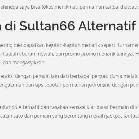
ehingga saya bisa fokus menikmati permainan tanpa khawatir
di Sultan66 Alternatif
 sering mendapatkan kejutan-kejutan menarik seperti turnamen
an hadiah liburan mewah, dan promo-promo menarik lainnya. Ha
 dan mengasyikkan.
teraksi dengan pemain lain dari berbagai penjuru dunia melalui
pengalaman dan tips seputar permainan judi online dengan pe
tan66 Alternatif dan rasakan sensasi luar biasa bermain di si
i salah satu dari pemain yang beruntung meraih jackpot fantast