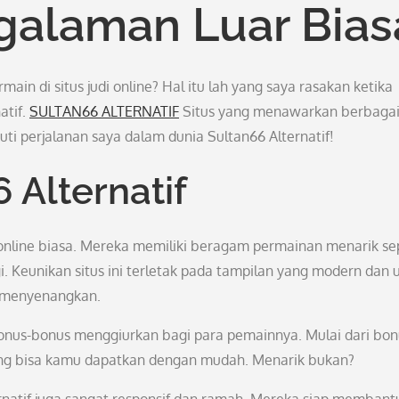
ngalaman Luar Bias
main di situs judi online? Hal itu lah yang saya rasakan ketika
atif.
SULTAN66 ALTERNATIF
Situs yang menawarkan berbaga
uti perjalanan saya dalam dunia Sultan66 Alternatif!
 Alternatif
di online biasa. Mereka memiliki beragam permainan menarik se
agi. Keunikan situs ini terletak pada tampilan yang modern dan 
 menyenangkan.
 bonus-bonus menggiurkan bagi para pemainnya. Mulai dari bon
ang bisa kamu dapatkan dengan mudah. Menarik bukan?