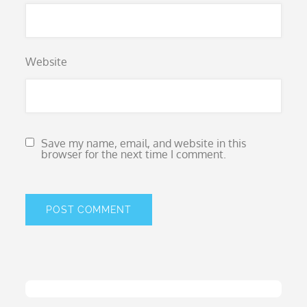
Website
Save my name, email, and website in this
browser for the next time I comment.