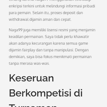
enkripsi terkini untuk melindungi informasi pribadi
para pemain. Selain itu, proses deposit dan
withdrawal dijamin aman dan cepat.
Naga99 juga memiliki lisensi resmi yang menjamin
keadilan permainan. Saya tidak perlu khawatir
akan adanya kecurangan karena semua game
dijamin fairplay dan tanpa manipulasi. Dengan
demikian, saya bisa fokus menikmati permainan
tanpa merasa was-was.
Keseruan
Berkompetisi di