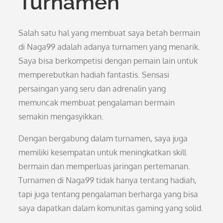
Turnamen
Salah satu hal yang membuat saya betah bermain
di Naga99 adalah adanya turnamen yang menarik.
Saya bisa berkompetisi dengan pemain lain untuk
memperebutkan hadiah fantastis. Sensasi
persaingan yang seru dan adrenalin yang
memuncak membuat pengalaman bermain
semakin mengasyikkan.
Dengan bergabung dalam turnamen, saya juga
memiliki kesempatan untuk meningkatkan skill
bermain dan memperluas jaringan pertemanan.
Turnamen di Naga99 tidak hanya tentang hadiah,
tapi juga tentang pengalaman berharga yang bisa
saya dapatkan dalam komunitas gaming yang solid.