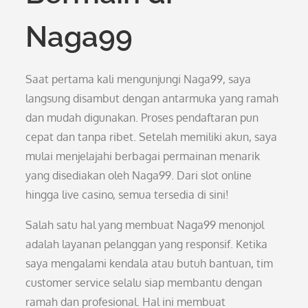
Naga99
Saat pertama kali mengunjungi Naga99, saya
langsung disambut dengan antarmuka yang ramah
dan mudah digunakan. Proses pendaftaran pun
cepat dan tanpa ribet. Setelah memiliki akun, saya
mulai menjelajahi berbagai permainan menarik
yang disediakan oleh Naga99. Dari slot online
hingga live casino, semua tersedia di sini!
Salah satu hal yang membuat Naga99 menonjol
adalah layanan pelanggan yang responsif. Ketika
saya mengalami kendala atau butuh bantuan, tim
customer service selalu siap membantu dengan
ramah dan profesional. Hal ini membuat