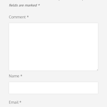
fields are marked
*
Comment
*
Name
*
Email
*