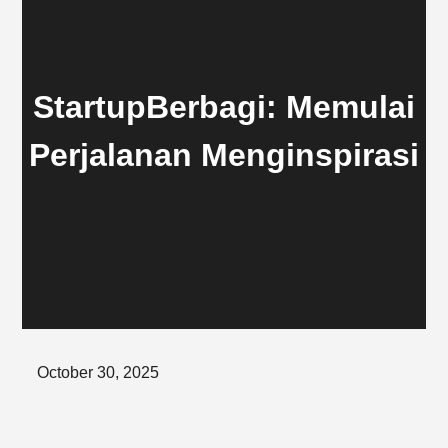
StartupBerbagi: Memulai
Perjalanan Menginspirasi
Posted
October 30, 2025
on