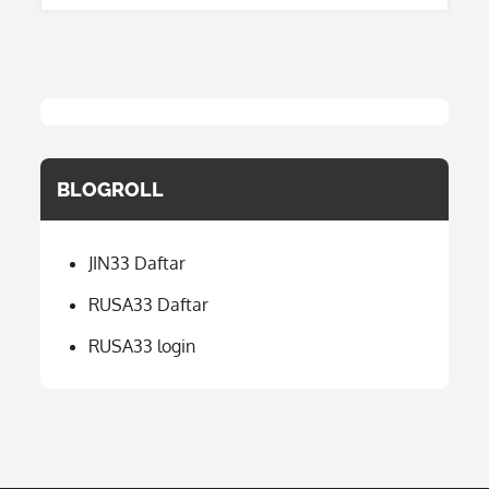
navigation
BLOGROLL
JIN33 Daftar
RUSA33 Daftar
RUSA33 login