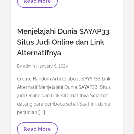
SIR303:
Read More
Platform
Belajar
Online
Yang
Menyenangkan
Menjelajahi Dunia SAYAP33:
Situs Judi Online dan Link
Alternatifnya
Posted
By
admin
January 6, 2026
on
Create Random Article about SAYAP33 Link
Alternatif Menjelajahi Dunia SAYAP33: Situs
Judi Online dan Link Alternatifnya Selamat
datang para pembaca setia! Saat ini, dunia
perjudian […]
Menjelajahi
Read More
Dunia