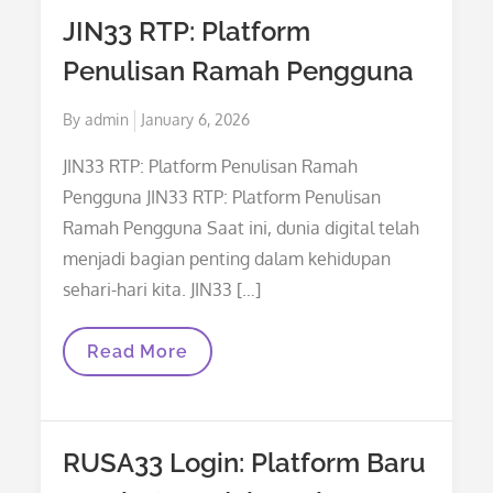
Menyenangkan
JIN33 RTP: Platform
Penulisan Ramah Pengguna
Posted
By
admin
January 6, 2026
on
JIN33 RTP: Platform Penulisan Ramah
Pengguna JIN33 RTP: Platform Penulisan
Ramah Pengguna Saat ini, dunia digital telah
menjadi bagian penting dalam kehidupan
sehari-hari kita. JIN33 […]
JIN33
Read More
RTP:
Platform
Penulisan
Ramah
Pengguna
RUSA33 Login: Platform Baru