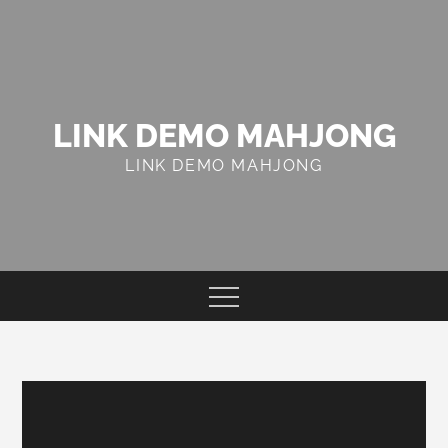
Skip
to
content
LINK DEMO MAHJONG
LINK DEMO MAHJONG