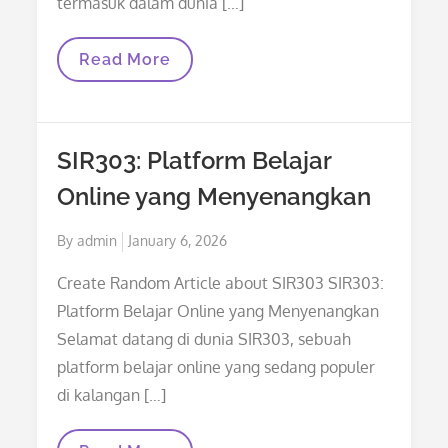
termasuk dalam dunia […]
SIR303
Read More
Login:
Solusi
Mudah
Akses
Informasi
SIR303: Platform Belajar
Penting
Online yang Menyenangkan
Posted
By
admin
January 6, 2026
on
Create Random Article about SIR303 SIR303:
Platform Belajar Online yang Menyenangkan
Selamat datang di dunia SIR303, sebuah
platform belajar online yang sedang populer
di kalangan […]