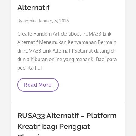
Alternatif
Posted
By
admin
January 6, 2026
on
Create Random Article about PUMA33 Link
Alternatif Menemukan Kenyamanan Bermain
di PUMA33 Link Alternatif Selamat datang di
dunia hiburan online yang menarik! Bagi para
pecinta […]
Menemukan
Read More
Kenyamanan
Bermain
Di
PUMA33
Link
RUSA33 Alternatif – Platform
Alternatif
Kreatif bagi Penggiat