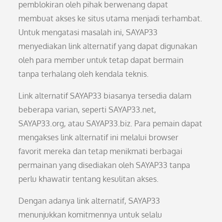
pemblokiran oleh pihak berwenang dapat
membuat akses ke situs utama menjadi terhambat.
Untuk mengatasi masalah ini, SAYAP33
menyediakan link alternatif yang dapat digunakan
oleh para member untuk tetap dapat bermain
tanpa terhalang oleh kendala teknis.
Link alternatif SAYAP33 biasanya tersedia dalam
beberapa varian, seperti SAYAP33.net,
SAYAP33.org, atau SAYAP33.biz. Para pemain dapat
mengakses link alternatif ini melalui browser
favorit mereka dan tetap menikmati berbagai
permainan yang disediakan oleh SAYAP33 tanpa
perlu khawatir tentang kesulitan akses.
Dengan adanya link alternatif, SAYAP33
menunjukkan komitmennya untuk selalu