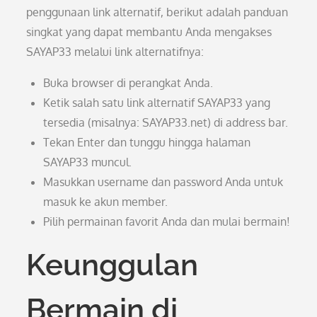
penggunaan link alternatif, berikut adalah panduan
singkat yang dapat membantu Anda mengakses
SAYAP33 melalui link alternatifnya:
Buka browser di perangkat Anda.
Ketik salah satu link alternatif SAYAP33 yang
tersedia (misalnya: SAYAP33.net) di address bar.
Tekan Enter dan tunggu hingga halaman
SAYAP33 muncul.
Masukkan username dan password Anda untuk
masuk ke akun member.
Pilih permainan favorit Anda dan mulai bermain!
Keunggulan
Bermain di