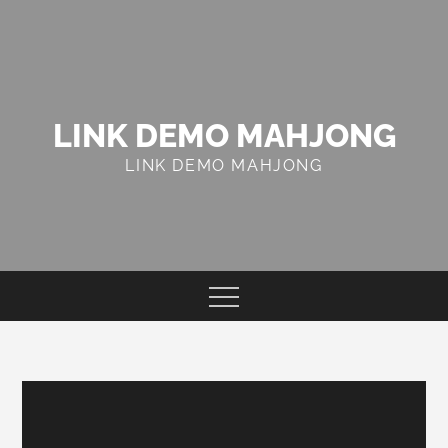
Skip
to
content
LINK DEMO MAHJONG
LINK DEMO MAHJONG