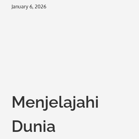
Posted
January 6, 2026
on
Menjelajahi
Dunia